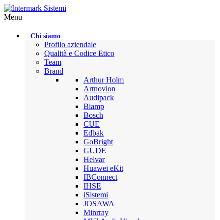
Menu
Chi siamo
Profilo aziendale
Qualità e Codice Etico
Team
Brand
Arthur Holm
Artnovion
Audipack
Biamp
Bosch
CUE
Edbak
GoBright
GUDE
Helvar
Huawei eKit
IBConnect
IHSE
iSistemi
JOSAWA
Minrray