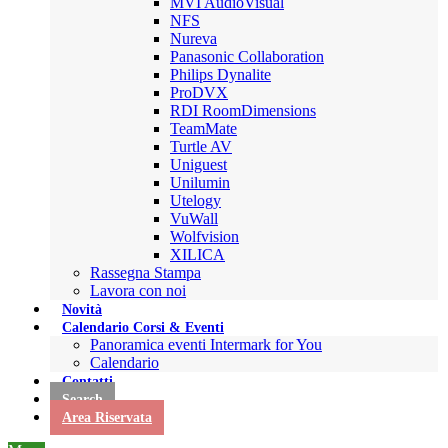
MVI AudioVisual
NFS
Nureva
Panasonic Collaboration
Philips Dynalite
ProDVX
RDI RoomDimensions
TeamMate
Turtle AV
Uniguest
Unilumin
Utelogy
VuWall
Wolfvision
XILICA
Rassegna Stampa
Lavora con noi
Novità
Calendario Corsi & Eventi
Panoramica eventi Intermark for You
Calendario
Contatti
Search
Area Riservata