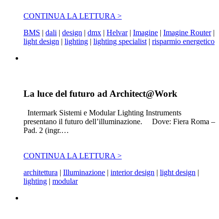
CONTINUA LA LETTURA >
BMS
|
dali
|
design
|
dmx
|
Helvar
|
Imagine
|
Imagine Router
|
light design
|
lighting
|
lighting specialist
|
risparmio energetico
La luce del futuro ad Architect@Work
Intermark Sistemi e Modular Lighting Instruments
presentano il futuro dell’illuminazione. Dove: Fiera Roma –
Pad. 2 (ingr.…
CONTINUA LA LETTURA >
architettura
|
Illuminazione
|
interior design
|
light design
|
lighting
|
modular