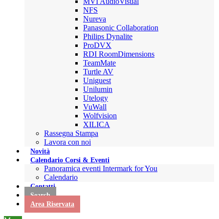
MVI AudioVisual
NFS
Nureva
Panasonic Collaboration
Philips Dynalite
ProDVX
RDI RoomDimensions
TeamMate
Turtle AV
Uniguest
Unilumin
Utelogy
VuWall
Wolfvision
XILICA
Rassegna Stampa
Lavora con noi
Novità
Calendario Corsi & Eventi
Panoramica eventi Intermark for You
Calendario
Contatti
Search
Area Riservata