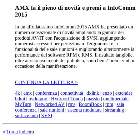
AMX fa il pieno di novità e premi a InfoComm
2015
In un affollatissimo InfoComm 2015 AMX ha presentato un
numero sensazionale di novità ampliando la gamma dei
prodotti AV/IT con l'acquisizione di SVSI, aggiungendo
numerosi accessori per perfezionare l'ergonomia e la
funzionalità delle sale riunioni e migliorando ulteriormente la
performance dei software RPM e RMS. Il risultato tangibile,
oltre ai riconoscimenti del pubblico, sono ben 7 premi vinti in
occasione della manifestazione.
CONTINUA LA LETTURA >
4k
|
amx
|
conferenza
|
connettività
|
dxlink
|
enzo
|
extender
|
hdmi
|
hydraport
|
Hydrport Touch
|
massio
|
multimediale
|
MyTurn
|
Networked AV
|
rms
|
RoomBook
|
rpm
|
sala
conferenza
|
sala riunioni
|
sistema modulare
|
streaming
|
surface hub
|
SVSI
« Torna indietro