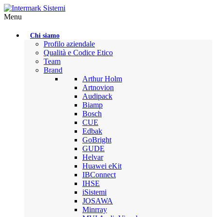
Menu
Chi siamo
Profilo aziendale
Qualità e Codice Etico
Team
Brand
Arthur Holm
Artnovion
Audipack
Biamp
Bosch
CUE
Edbak
GoBright
GUDE
Helvar
Huawei eKit
IBConnect
IHSE
iSistemi
JOSAWA
Minrray