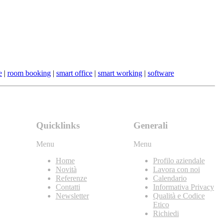
e
|
room booking
|
smart office
|
smart working
|
software
Quicklinks
Generali
Menu
Menu
Home
Profilo aziendale
Novità
Lavora con noi
Referenze
Calendario
Contatti
Informativa Privacy
Newsletter
Qualità e Codice
Etico
Richiedi