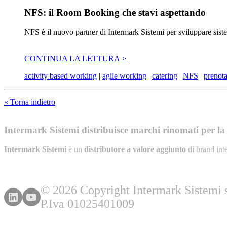
NFS: il Room Booking che stavi aspettando
NFS è il nuovo partner di Intermark Sistemi per sviluppare sist
CONTINUA LA LETTURA >
activity based working
|
agile working
|
catering
|
NFS
|
prenota
« Torna indietro
Intermark Sistemi distribuisce marchi rinomati per la l
Intermark Sistemi
è un
distributore a valore aggiunto
di brand int
© 2026 Copyright Intermark Sistemi s.
P.Iva 01025401009