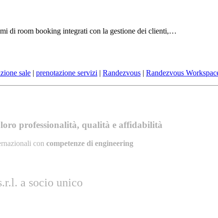
emi di room booking integrati con la gestione dei clienti,…
zione sale
|
prenotazione servizi
|
Randezvous
|
Randezvous Workspac
oro professionalità, qualità e affidabilità
ernazionali con
competenze di engineering
r.l. a socio unico