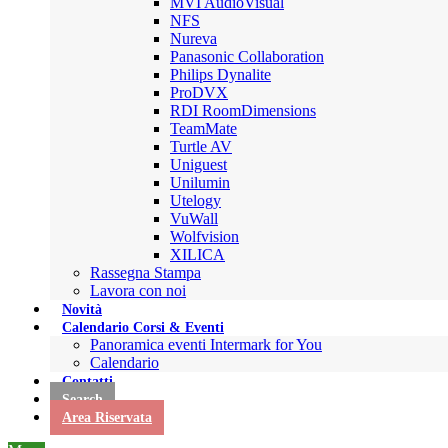
MVI AudioVisual
NFS
Nureva
Panasonic Collaboration
Philips Dynalite
ProDVX
RDI RoomDimensions
TeamMate
Turtle AV
Uniguest
Unilumin
Utelogy
VuWall
Wolfvision
XILICA
Rassegna Stampa
Lavora con noi
Novità
Calendario Corsi & Eventi
Panoramica eventi Intermark for You
Calendario
Contatti
Search
Area Riservata