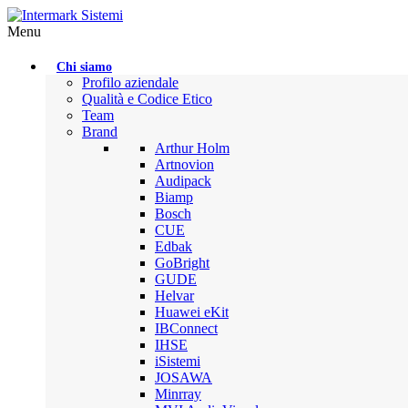
Menu
Chi siamo
Profilo aziendale
Qualità e Codice Etico
Team
Brand
Arthur Holm
Artnovion
Audipack
Biamp
Bosch
CUE
Edbak
GoBright
GUDE
Helvar
Huawei eKit
IBConnect
IHSE
iSistemi
JOSAWA
Minrray