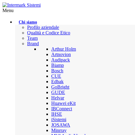
Menu
Chi siamo
Profilo aziendale
Qualità e Codice Etico
Team
Brand
Arthur Holm
Artnovion
Audipack
Biamp
Bosch
CUE
Edbak
GoBright
GUDE
Helvar
Huawei eKit
IBConnect
IHSE
iSistemi
JOSAWA
Minrray