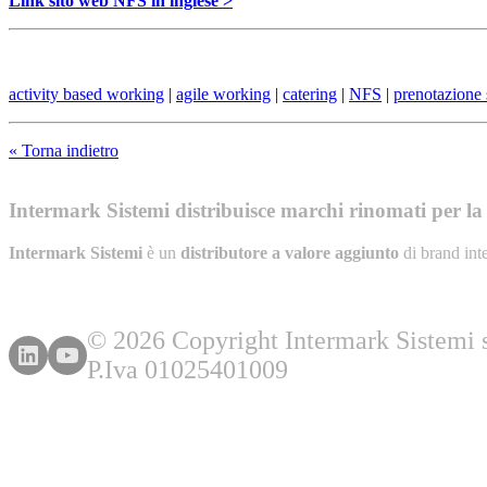
Link sito web NFS in inglese >
activity based working
|
agile working
|
catering
|
NFS
|
prenotazione 
« Torna indietro
Intermark Sistemi distribuisce marchi rinomati per la l
Intermark Sistemi
è un
distributore a valore aggiunto
di brand int
© 2026 Copyright Intermark Sistemi s.
P.Iva 01025401009