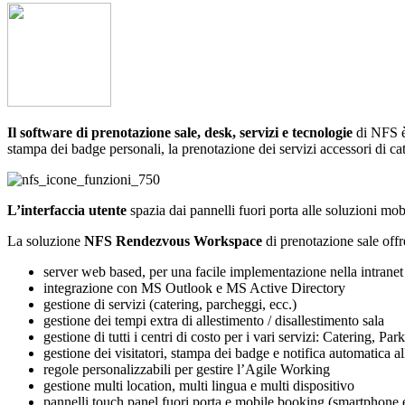
Il software di prenotazione sale, desk, servizi e tecnologie
di NFS è 
stampa dei badge personali, la prenotazione dei servizi accessori di cat
L’interfaccia utente
spazia dai pannelli fuori porta alle soluzioni mo
La soluzione
NFS Rendezvous Workspace
di prenotazione sale offr
server web based, per una facile implementazione nella intranet
integrazione con MS Outlook e MS Active Directory
gestione di servizi (catering, parcheggi, ecc.)
gestione dei tempi extra di allestimento / disallestimento sala
gestione di tutti i centri di costo per i vari servizi: Catering,
gestione dei visitatori, stampa dei badge e notifica automatica al
regole personalizzabili per gestire l’Agile Working
gestione multi location, multi lingua e multi dispositivo
pannelli touch panel fuori porta e mobile booking (smartphone e