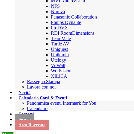
MVI AudioVisual
NFS
Nureva
Panasonic Collaboration
Philips Dynalite
ProDVX
RDI RoomDimensions
TeamMate
Turtle AV
Uniguest
Unilumin
Utelogy
VuWall
Wolfvision
XILICA
Rassegna Stampa
Lavora con noi
Novità
Calendario Corsi & Eventi
Panoramica eventi Intermark for You
Calendario
Contatti
Search
Area Riservata