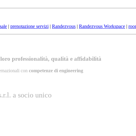
sale
|
prenotazione servizi
|
Randezvous
|
Randezvous Workspace
|
roo
oro professionalità, qualità e affidabilità
ernazionali con
competenze di engineering
r.l. a socio unico