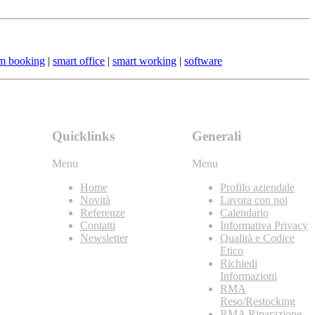
m booking
|
smart office
|
smart working
|
software
Quicklinks
Generali
Menu
Menu
Home
Profilo aziendale
Novità
Lavora con noi
Referenze
Calendario
Contatti
Informativa Privacy
Newsletter
Qualità e Codice
Etico
Richiedi
Informazioni
RMA
Reso/Restocking
RMA Riparazione