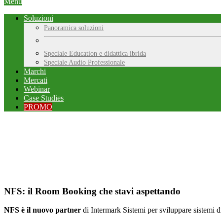
Menu
Soluzioni
Panoramica soluzioni
Speciale Education e didattica ibrida
Speciale Audio Professionale
Marchi
Mercati
Webinar
Case Studies
PROMO
NFS: il Room Booking che stavi aspettando
NFS è il nuovo partner
di Intermark Sistemi per sviluppare sistemi di 