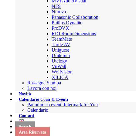
MVI AudioVisual
NFS
Nureva
Panasonic Collaboration
Philips Dynalite
ProDVX
RDI RoomDimensions
TeamMate
Turtle AV
Uniguest
Unilumin
Utelogy
VuWall
Wolfvision
XILICA
Rassegna Stampa
Lavora con noi
Novità
Calendario Corsi & Eventi
Panoramica eventi Intermark for You
Calendario
Contatti
Search
Area Riservata