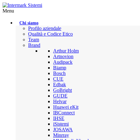
Menu
Chi siamo
Profilo aziendale
Qualità e Codice Etico
Team
Brand
Arthur Holm
Artnovion
Audipack
Biamp
Bosch
CUE
Edbak
GoBright
GUDE
Helvar
Huawei eKit
IBConnect
IHSE
iSistemi
JOSAWA
Minrray