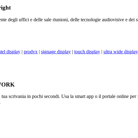
ight
ente degli uffici e delle sale riunioni, delle tecnologie audiovisive e dei 
ntel display
|
prodvx
|
signage display
|
touch display
|
ultra wide display
t WORK
la tua scrivania in pochi secondi. Usa la smart app o il portale online p
.