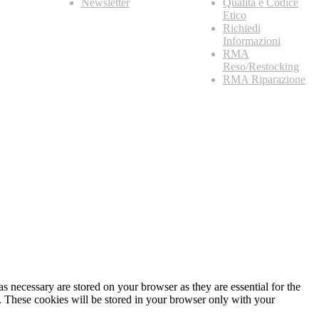
Newsletter
Qualità e Codice
Etico
Richiedi
Informazioni
RMA
Reso/Restocking
RMA Riparazione
s necessary are stored on your browser as they are essential for the
e. These cookies will be stored in your browser only with your