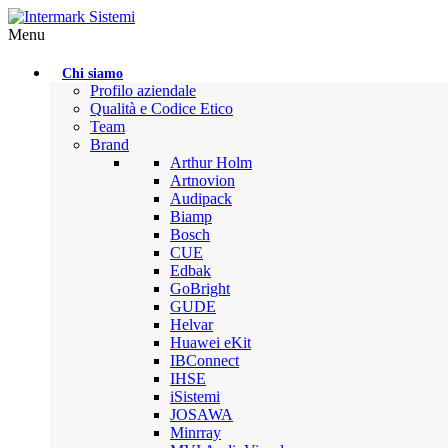
Menu
Chi siamo
Profilo aziendale
Qualità e Codice Etico
Team
Brand
Arthur Holm
Artnovion
Audipack
Biamp
Bosch
CUE
Edbak
GoBright
GUDE
Helvar
Huawei eKit
IBConnect
IHSE
iSistemi
JOSAWA
Minrray