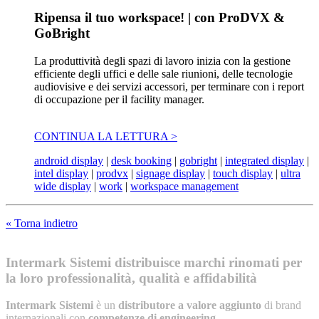
Ripensa il tuo workspace! | con ProDVX &
GoBright
La produttività degli spazi di lavoro inizia con la gestione
efficiente degli uffici e delle sale riunioni, delle tecnologie
audiovisive e dei servizi accessori, per terminare con i report
di occupazione per il facility manager.
CONTINUA LA LETTURA >
android display
|
desk booking
|
gobright
|
integrated display
|
intel display
|
prodvx
|
signage display
|
touch display
|
ultra
wide display
|
work
|
workspace management
« Torna indietro
Intermark Sistemi distribuisce marchi rinomati per
la loro professionalità, qualità e affidabilità
Intermark Sistemi
è un
distributore a valore aggiunto
di brand
internazionali con
competenze di engineering