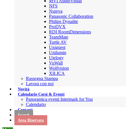
MVI AudioVisual
NFS
Nureva
Panasonic Collaboration
Philips Dynalite
ProDVX
RDI RoomDimensions
TeamMate
Turtle AV
Uniguest
Unilumin
Utelogy
VuWall
Wolfvision
XILICA
Rassegna Stampa
Lavora con noi
Novità
Calendario Corsi & Eventi
Panoramica eventi Intermark for You
Calendario
Contatti
Search
Area Riservata