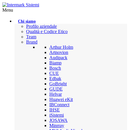
Menu
Chi siamo
Profilo aziendale
Qualità e Codice Etico
Team
Brand
Arthur Holm
Artnovion
Audipack
Biamp
Bosch
CUE
Edbak
GoBright
GUDE
Helvar
Huawei eKit
IBConnect
IHSE
iSistemi
JOSAWA
Minrray