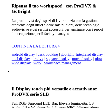
Ripensa il tuo workspace! | con ProDVX &
GoBright
La produttività degli spazi di lavoro inizia con la gestione
efficiente degli uffici e delle sale riunioni, delle tecnologie
audiovisive e dei servizi accessori, per terminare con i report
di occupazione per il facility manager.
CONTINUA LA LETTURA >
android display
|
desk booking
|
gobright
|
integrated display
|
intel display
|
prodvx
|
signage display
|
touch display
|
ultra
wide display
|
work
|
workspace management
Il Display touch più versatile e accattivante:
ProDVX serie SLB
Full RGB Surround LED Bar, Elevata luminosità, OS
Android 8 o Windows Intel, Lettore NFC, Alimentazione