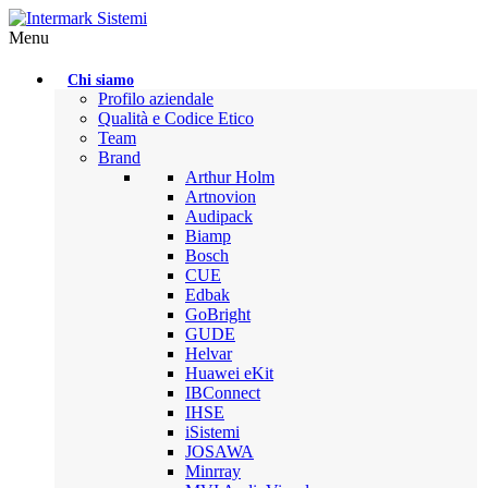
Menu
Chi siamo
Profilo aziendale
Qualità e Codice Etico
Team
Brand
Arthur Holm
Artnovion
Audipack
Biamp
Bosch
CUE
Edbak
GoBright
GUDE
Helvar
Huawei eKit
IBConnect
IHSE
iSistemi
JOSAWA
Minrray