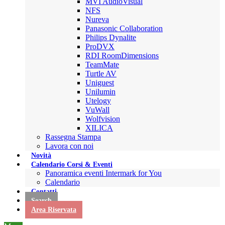
MVI AudioVisual
NFS
Nureva
Panasonic Collaboration
Philips Dynalite
ProDVX
RDI RoomDimensions
TeamMate
Turtle AV
Uniguest
Unilumin
Utelogy
VuWall
Wolfvision
XILICA
Rassegna Stampa
Lavora con noi
Novità
Calendario Corsi & Eventi
Panoramica eventi Intermark for You
Calendario
Contatti
Search
Area Riservata