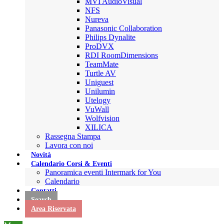
MVI AudioVisual
NFS
Nureva
Panasonic Collaboration
Philips Dynalite
ProDVX
RDI RoomDimensions
TeamMate
Turtle AV
Uniguest
Unilumin
Utelogy
VuWall
Wolfvision
XILICA
Rassegna Stampa
Lavora con noi
Novità
Calendario Corsi & Eventi
Panoramica eventi Intermark for You
Calendario
Contatti
Search
Area Riservata