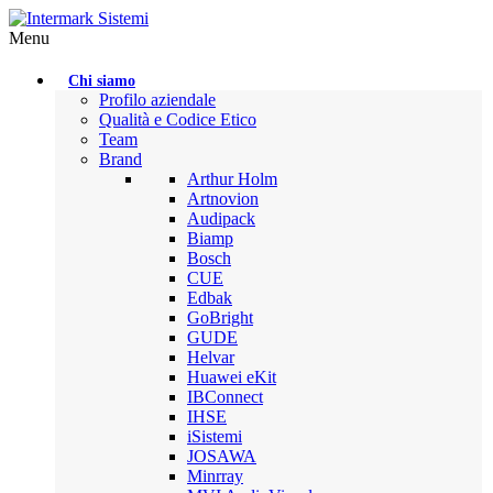
Menu
Chi siamo
Profilo aziendale
Qualità e Codice Etico
Team
Brand
Arthur Holm
Artnovion
Audipack
Biamp
Bosch
CUE
Edbak
GoBright
GUDE
Helvar
Huawei eKit
IBConnect
IHSE
iSistemi
JOSAWA
Minrray