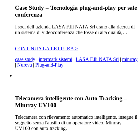
Case Study – Tecnologia plug-and-play per sale
conferenza
I soci dell’azienda LASA F.lli NATA Srl erano alla ricerca di
un sistema di videoconferenza che fosse di alta qualità,…
CONTINUA LA LETTURA >
case study
|
intermark sistemi
|
LASA F.lli NATA Srl
|
minrray
|
Nureva
|
Plug-and-Play
Telecamera intelligente con Auto Tracking –
Minrray UV100
Telecamera con rilevamento automatico intelligente, insegue il
soggetto senza l'ausilio di un operatore video. Minrray
UV100 con auto-tracking.