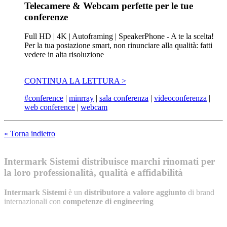
Telecamere & Webcam perfette per le tue
conferenze
Full HD | 4K | Autoframing | SpeakerPhone - A te la scelta!
Per la tua postazione smart, non rinunciare alla qualità: fatti
vedere in alta risoluzione
CONTINUA LA LETTURA >
#conference
|
minrray
|
sala conferenza
|
videoconferenza
|
web conference
|
webcam
« Torna indietro
Intermark Sistemi distribuisce marchi rinomati per
la loro professionalità, qualità e affidabilità
Intermark Sistemi
è un
distributore a valore aggiunto
di brand
internazionali con
competenze di engineering