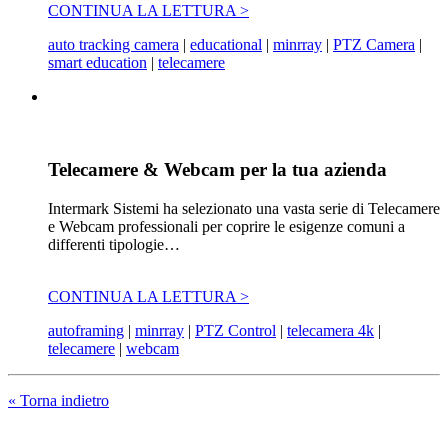
CONTINUA LA LETTURA >
auto tracking camera
|
educational
|
minrray
|
PTZ Camera
|
smart education
|
telecamere
Telecamere & Webcam per la tua azienda
Intermark Sistemi ha selezionato una vasta serie di Telecamere
e Webcam professionali per coprire le esigenze comuni a
differenti tipologie…
CONTINUA LA LETTURA >
autoframing
|
minrray
|
PTZ Control
|
telecamera 4k
|
telecamere
|
webcam
« Torna indietro