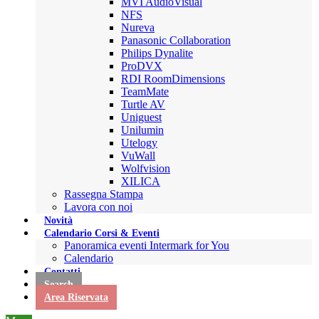
MVI AudioVisual
NFS
Nureva
Panasonic Collaboration
Philips Dynalite
ProDVX
RDI RoomDimensions
TeamMate
Turtle AV
Uniguest
Unilumin
Utelogy
VuWall
Wolfvision
XILICA
Rassegna Stampa
Lavora con noi
Novità
Calendario Corsi & Eventi
Panoramica eventi Intermark for You
Calendario
Contatti
Search
Area Riservata