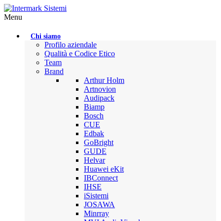
Menu
Chi siamo
Profilo aziendale
Qualità e Codice Etico
Team
Brand
Arthur Holm
Artnovion
Audipack
Biamp
Bosch
CUE
Edbak
GoBright
GUDE
Helvar
Huawei eKit
IBConnect
IHSE
iSistemi
JOSAWA
Minrray