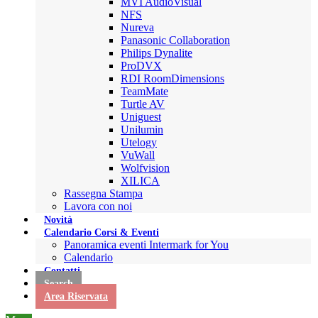
MVI AudioVisual
NFS
Nureva
Panasonic Collaboration
Philips Dynalite
ProDVX
RDI RoomDimensions
TeamMate
Turtle AV
Uniguest
Unilumin
Utelogy
VuWall
Wolfvision
XILICA
Rassegna Stampa
Lavora con noi
Novità
Calendario Corsi & Eventi
Panoramica eventi Intermark for You
Calendario
Contatti
Search
Area Riservata