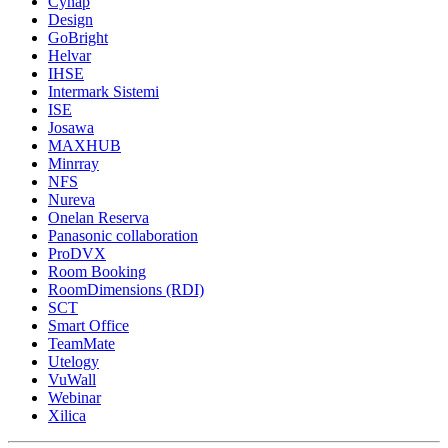
Cynap
Design
GoBright
Helvar
IHSE
Intermark Sistemi
ISE
Josawa
MAXHUB
Minrray
NFS
Nureva
Onelan Reserva
Panasonic collaboration
ProDVX
Room Booking
RoomDimensions (RDI)
SCT
Smart Office
TeamMate
Utelogy
VuWall
Webinar
Xilica