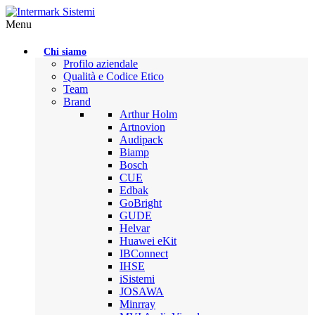
Menu
Chi siamo
Profilo aziendale
Qualità e Codice Etico
Team
Brand
Arthur Holm
Artnovion
Audipack
Biamp
Bosch
CUE
Edbak
GoBright
GUDE
Helvar
Huawei eKit
IBConnect
IHSE
iSistemi
JOSAWA
Minrray