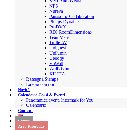
MVI AudioVisual
NFS
Nureva
Panasonic Collaboration
Philips Dynalite
ProDVX
RDI RoomDimensions
TeamMate
Turtle AV
Uniguest
Unilumin
Utelogy
VuWall
Wolfvision
XILICA
Rassegna Stampa
Lavora con noi
Novità
Calendario Corsi & Eventi
Panoramica eventi Intermark for You
Calendario
Contatti
Search
Area Riservata