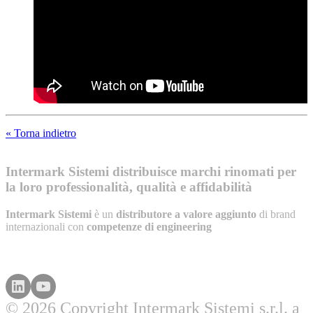
« Torna indietro
Intermark Sistemi distribuisce marchi rinomati per
la loro professionalità, qualità e affidabilità
Intermark Sistemi
è un
distributore a valore aggiunto
di brand
internazionali con
competenze di engineering
© 2026 Copyright Intermark Sistemi s.r.l. a