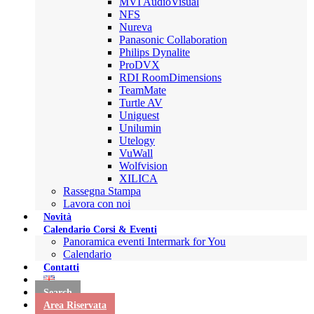
MVI AudioVisual
NFS
Nureva
Panasonic Collaboration
Philips Dynalite
ProDVX
RDI RoomDimensions
TeamMate
Turtle AV
Uniguest
Unilumin
Utelogy
VuWall
Wolfvision
XILICA
Rassegna Stampa
Lavora con noi
Novità
Calendario Corsi & Eventi
Panoramica eventi Intermark for You
Calendario
Contatti
Search
Area Riservata