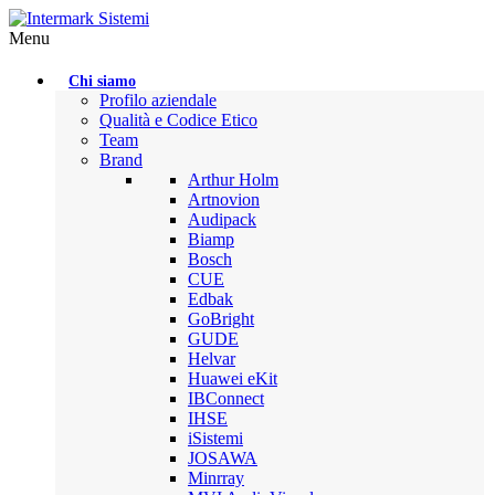
Menu
Chi siamo
Profilo aziendale
Qualità e Codice Etico
Team
Brand
Arthur Holm
Artnovion
Audipack
Biamp
Bosch
CUE
Edbak
GoBright
GUDE
Helvar
Huawei eKit
IBConnect
IHSE
iSistemi
JOSAWA
Minrray