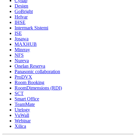
Cynap
Design
GoBright
Helvar
IHSE
Intermark Sistemi
ISE
Josawa
MAXHUB
Minrray
NFS
Nureva
Onelan Reserva
Panasonic collaboration
ProDVX
Room Booking
RoomDimensions (RDI)
SCT
Smart Office
TeamMate
Utelogy
VuWall
Webinar
Xilica