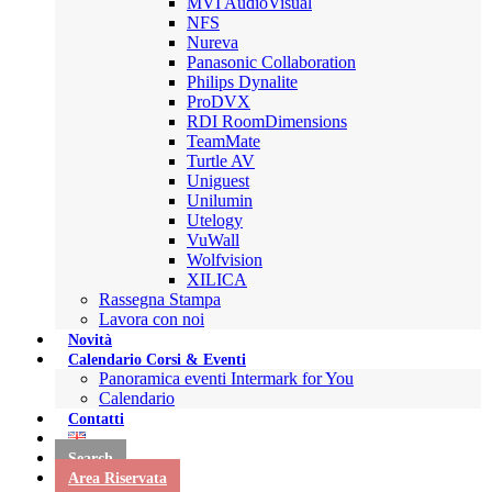
MVI AudioVisual
NFS
Nureva
Panasonic Collaboration
Philips Dynalite
ProDVX
RDI RoomDimensions
TeamMate
Turtle AV
Uniguest
Unilumin
Utelogy
VuWall
Wolfvision
XILICA
Rassegna Stampa
Lavora con noi
Novità
Calendario Corsi & Eventi
Panoramica eventi Intermark for You
Calendario
Contatti
Search
Area Riservata