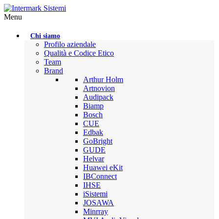
Menu
Chi siamo
Profilo aziendale
Qualità e Codice Etico
Team
Brand
Arthur Holm
Artnovion
Audipack
Biamp
Bosch
CUE
Edbak
GoBright
GUDE
Helvar
Huawei eKit
IBConnect
IHSE
iSistemi
JOSAWA
Minrray