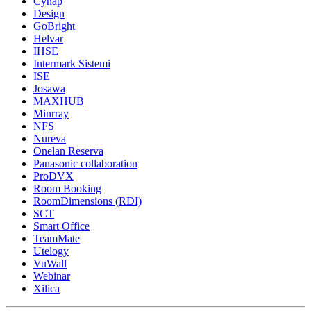
Cynap
Design
GoBright
Helvar
IHSE
Intermark Sistemi
ISE
Josawa
MAXHUB
Minrray
NFS
Nureva
Onelan Reserva
Panasonic collaboration
ProDVX
Room Booking
RoomDimensions (RDI)
SCT
Smart Office
TeamMate
Utelogy
VuWall
Webinar
Xilica